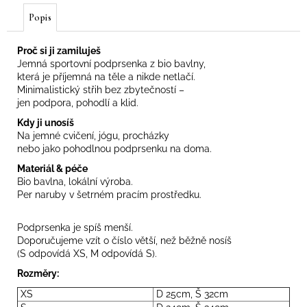
Popis
Proč si ji zamiluješ
Jemná sportovní podprsenka z bio bavlny,
která je příjemná na těle a nikde netlačí.
Minimalistický střih bez zbytečností –
jen podpora, pohodlí a klid.
Kdy ji unosíš
Na jemné cvičení, jógu, procházky
nebo jako pohodlnou podprsenku na doma.
Materiál & péče
Bio bavlna, lokální výroba.
Per naruby v šetrném pracím prostředku.
Podprsenka je spíš menší.
Doporučujeme vzít o číslo větší, než běžně nosíš
(S odpovídá XS, M odpovídá S).
Rozměry:
XS
D 25cm, Š 32cm