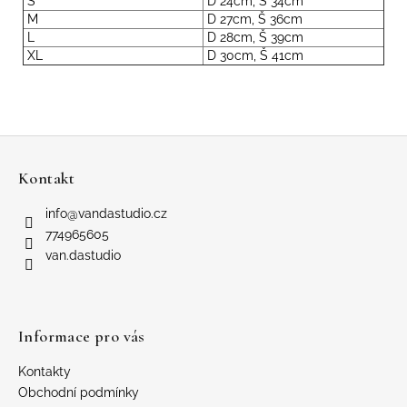
S
D 24cm, Š 34cm
M
D 27cm, Š 36cm
L
D 28cm, Š 39cm
XL
D 30cm, Š 41cm
Z
á
Kontakt
p
a
info
@
vandastudio.cz
t
774965605
í
van.dastudio
Informace pro vás
Kontakty
Obchodní podmínky