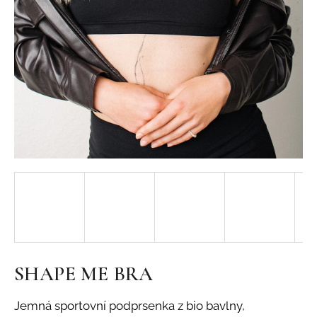
j
í
t
?
HLEDAT
SHAPE ME BRA
Jemná sportovní podprsenka z bio bavlny,