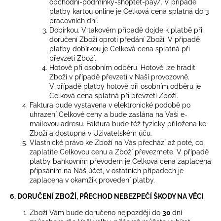
obchodni-podminky-shoptet-pay/. V případě
platby kartou online je Celková cena splatná do 3
pracovních dní.
Dobírkou. V takovém případě dojde k platbě při
doručení Zboží oproti předání Zboží. V případě
platby dobírkou je Celková cena splatná při
převzetí Zboží.
Hotově při osobním odběru. Hotově lze hradit
Zboží v případě převzetí v Naší provozovně.
V případě platby hotově při osobním odběru je
Celková cena splatná při převzetí Zboží.
Faktura bude vystavena v elektronické podobě po
uhrazení Celkové ceny a bude zaslána na Vaši e-
mailovou adresu. Faktura bude též fyzicky přiložena ke
Zboží a dostupná v Uživatelském úču.
Vlastnické právo ke Zboží na Vás přechází až poté, co
zaplatíte Celkovou cenu a Zboží převezmete. V případě
platby bankovním převodem je Celková cena zaplacena
připsáním na Náš účet, v ostatních případech je
zaplacena v okamžik provedení platby.
6. DORUČENÍ ZBOŽÍ, PŘECHOD NEBEZPEČÍ ŠKODY NA VĚCI
Zboží Vám bude doručeno nejpozději do
30
dní