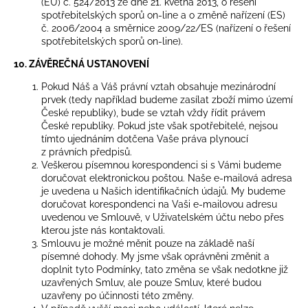
(EU) č. 524/2013 ze dne 21. května 2013, o řešení
spotřebitelských sporů on-line a o změně nařízení (ES)
č. 2006/2004 a směrnice 2009/22/ES (nařízení o řešení
spotřebitelských sporů on-line).
10. ZÁVĚREČNÁ USTANOVENÍ
Pokud Náš a Váš právní vztah obsahuje mezinárodní
prvek (tedy například budeme zasílat zboží mimo území
České republiky), bude se vztah vždy řídit právem
České republiky. Pokud jste však spotřebitelé, nejsou
tímto ujednáním dotčena Vaše práva plynoucí
z právních předpisů.
Veškerou písemnou korespondenci si s Vámi budeme
doručovat elektronickou poštou. Naše e-mailová adresa
je uvedena u Našich identifikačních údajů. My budeme
doručovat korespondenci na Vaši e-mailovou adresu
uvedenou ve Smlouvě, v Uživatelském účtu nebo přes
kterou jste nás kontaktovali.
Smlouvu je možné měnit pouze na základě naší
písemné dohody. My jsme však oprávněni změnit a
doplnit tyto Podmínky, tato změna se však nedotkne již
uzavřených Smluv, ale pouze Smluv, které budou
uzavřeny po účinnosti této změny.