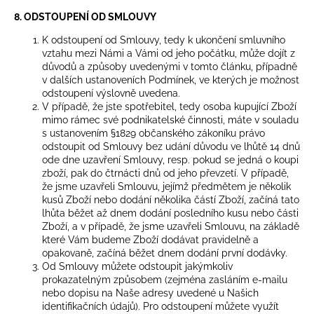
8. ODSTOUPENÍ OD SMLOUVY
K odstoupení od Smlouvy, tedy k ukončení smluvního
vztahu mezi Námi a Vámi od jeho počátku, může dojít z
důvodů a způsoby uvedenými v tomto článku, případně
v dalších ustanoveních Podmínek, ve kterých je možnost
odstoupení výslovně uvedena.
V případě, že jste spotřebitel, tedy osoba kupující Zboží
mimo rámec své podnikatelské činnosti, máte v souladu
s ustanovením §1829 občanského zákoníku právo
odstoupit od Smlouvy bez udání důvodu ve lhůtě 14 dnů
ode dne uzavření Smlouvy, resp. pokud se jedná o koupi
zboží, pak do čtrnácti dnů od jeho převzetí. V případě,
že jsme uzavřeli Smlouvu, jejímž předmětem je několik
kusů Zboží nebo dodání několika částí Zboží, začíná tato
lhůta běžet až dnem dodání posledního kusu nebo části
Zboží, a v případě, že jsme uzavřeli Smlouvu, na základě
které Vám budeme Zboží dodávat pravidelně a
opakovaně, začíná běžet dnem dodání první dodávky.
Od Smlouvy můžete odstoupit jakýmkoliv
prokazatelným způsobem (zejména zasláním e-mailu
nebo dopisu na Naše adresy uvedené u Našich
identifikačních údajů). Pro odstoupení můžete využít