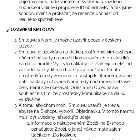
objednávkami, tudíž v interním systému u každého
hodnocení vidíme i propojené ID objednávky, a tak jsme
schopni ověřit a prokázat, že recenze pochází od
reálného spotřebitele.
3. UZAVŘENÍ SMLOUVY
Smlouvu s Námi je možné uzavřít pouze v českém
jazyce.
Smlouva je uzavírána na dálku prostřednictvím E-shopu,
přičemž náklady na použití komunikačních prostředků
na dálku hradíte Vy. Tyto náklady se však nijak neliší od
základní sazby, kterou hradíte za používání těchto
prostředků (tedy zejména za přístup k internetu), žádné
další náklady účtované Námi tedy nad rámec Celkové
ceny nemusíte očekávat. Odesláním Objednávky
souhlasíte s tím, že prostředky komunikace na dálku
využíváme.
K tomu, abychom mohli Smlouvu uzavřít, je třeba,
abyste na E-shopu vytvořili Objednávku. V tomto návrhu
musí být uvedeny následující údaje:
Informace o nakupovaném Zboží (na E-shopu
označujete Zboží, o jehož nákup máte zájem,
tlačítkem „Do košíku“);