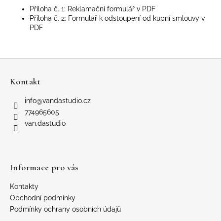
Příloha č. 1:
Reklamační formulář v PDF
Příloha č. 2:
Formulář k odstoupení od kupní smlouvy v
PDF
Z
á
Kontakt
p
a
info
@
vandastudio.cz
t
774965605
í
van.dastudio
Informace pro vás
Kontakty
Obchodní podmínky
Podmínky ochrany osobních údajů