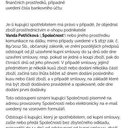
finančních prostředků, případně
uvedení čísla bankovního účtu:
Je-li kupující spotřebitelem má právo v případě, že objednal
zboží prostřednictvím e-shopu podnikatele
Vanda Petříčková
(„
Společnost
“) nebo jiného prostředku
komunikace na dálku, mimo případy uvedené v § 1837 zák. č.
89/2012 Sb., občanský zákoník, ve znění pozdějších předpisů
odstoupit od již uzavřené kupní smlouvy do 14 dnů ode dne
uzavření smlouvy, resp. pokud se jedná o koupi zboží, pak do
čtrnácti dnů od jeho převzetí. V případě smlouvy, jejímž
předmětem je několik kusů zboží nebo dodání několika částí
zboží, začíná tato lhůta běžet až dnem dodání posledního
kusu nebo části zboží, a v případě smlouvy, na základě které
má být zboží dodáváno pravidelně a opakovaně, ode dne
dodání první dodávky.
Toto odstoupení oznámí kupující Společnosti písemně na
adresu provozovny Společnosti nebo elektronicky na e-mail
uvedený na vzorovém formuláři.
Odstoupí-li kupující, který je spotřebitelem, od kupní smlouvy,
zašle nebo předá Společnosti bez zbytečného odkladu,
nejpozději do 14 dnů od odstoupení od kupní smlouvy, zboží,