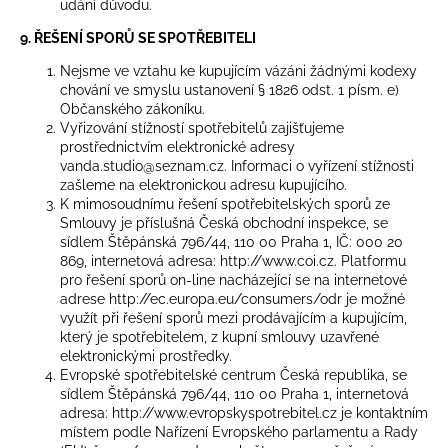
udání důvodu.
9. ŘEŠENÍ SPORŮ SE SPOTŘEBITELI
Nejsme ve vztahu ke kupujícím vázáni žádnými kodexy
chování ve smyslu ustanovení § 1826 odst. 1 písm. e)
Občanského zákoníku.
Vyřizování stížností spotřebitelů zajišťujeme
prostřednictvím elektronické adresy
vanda.studio@seznam.cz. Informaci o vyřízení stížnosti
zašleme na elektronickou adresu kupujícího.
K mimosoudnímu řešení spotřebitelských sporů ze
Smlouvy je příslušná Česká obchodní inspekce, se
sídlem Štěpánská 796/44, 110 00 Praha 1, IČ: 000 20
869, internetová adresa:
http://www.coi.cz
. Platformu
pro řešení sporů on-line nacházející se na internetové
adrese
http://ec.europa.eu/consumers/odr
je možné
využít při řešení sporů mezi prodávajícím a kupujícím,
který je spotřebitelem, z kupní smlouvy uzavřené
elektronickými prostředky.
Evropské spotřebitelské centrum Česká republika, se
sídlem Štěpánská 796/44, 110 00 Praha 1, internetová
adresa:
http://www.evropskyspotrebitel.cz
je kontaktním
místem podle Nařízení Evropského parlamentu a Rady