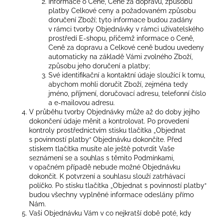
Informace o Ceně, Ceně za dopravu, způsobu
platby Celkové ceny a požadovaném způsobu
doručení Zboží; tyto informace budou zadány
v rámci tvorby Objednávky v rámci uživatelského
prostředí E-shopu, přičemž informace o Ceně,
Ceně za dopravu a Celkové ceně budou uvedeny
automaticky na základě Vámi zvolného Zboží,
způsobu jeho doručení a platby;
Své identifikační a kontaktní údaje sloužící k tomu,
abychom mohli doručit Zboží, zejména tedy
jméno, příjmení, doručovací adresu, telefonní číslo
a e-mailovou adresu.
V průběhu tvorby Objednávky může až do doby jejího
dokončení údaje měnit a kontrolovat. Po provedení
kontroly prostřednictvím stisku tlačítka „Objednat
s povinností platby“ Objednávku dokončíte. Před
stiskem tlačítka musíte ale ještě potvrdit Vaše
seznámení se a souhlas s těmito Podmínkami,
v opačném případě nebude možné Objednávku
dokončit. K potvrzení a souhlasu slouží zatrhávací
políčko. Po stisku tlačítka „Objednat s povinností platby“
budou všechny vyplněné informace odeslány přímo
Nám.
Vaši Objednávku Vám v co nejkratší době poté, kdy