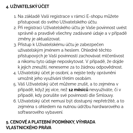
4. UŽIVATELSKÝ ÚČET
Na základě Vaší registrace v rámci E-shopu můžete
přistupovat do svého Uživatelského účtu.
Při registraci Uživatelského účtu je Vaše povinnost uvést
správně a pravdivě všechny zadávané údaje a v případě
změny je aktualizovat.
Přístup k Uživatelskému účtu je zabezpečen
uživatelským jménem a heslem. Ohledně těchto
přístupových je Vaší povinností zachovávat mlčenlivost
a nikomu tyto údaje neposkytovat. V případě, že dojde
k jejich zneužití, neneseme za to žádnou odpovědnost.
Uživatelský účet je osobní, a nejste tedy oprávněni
umožnit jeho využívání třetím osobám.
Váš Uživatelský účet můžeme zrušit, a to zejména v
případě, když jej více, než
12 měsíců
nevyužíváte, či v
případě, kdy porušíte své povinnosti dle Smlouvy.
Uživatelský účet nemusí být dostupný nepřetržitě, a to
zejména s ohledem na nutnou údržbu hardwarového a
softwarového vybavení.
5. CENOVÉ A PLATEBNÍ PODMÍNKY, VÝHRADA
VLASTNICKÉHO PRÁVA