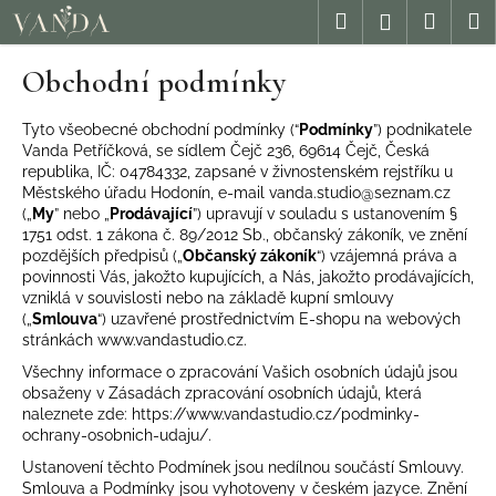
K
Přejít
Hledat
Nákup
M
Přihlášení
na
o
obsah
Zpět
Zpět
košík
š
Obchodní podmínky
í
k
C
Tyto všeobecné obchodní podmínky (“
Podmínky
”) podnikatele
o
Vanda Petříčková, se sídlem Čejč 236, 69614 Čejč, Česká
p
republika, IČ: 04784332, zapsané v živnostenském rejstříku u
Městského úřadu Hodonín, e-mail vanda.studio@seznam.cz
o
(„
My
” nebo „
Prodávající
”) upravují v souladu s ustanovením §
t
1751 odst. 1 zákona č. 89/2012 Sb., občanský zákoník, ve znění
ř
pozdějších předpisů („
Občanský zákoník
“) vzájemná práva a
e
povinnosti Vás, jakožto kupujících, a Nás, jakožto prodávajících,
vzniklá v souvislosti nebo na základě kupní smlouvy
b
(„
Smlouva
“) uzavřené prostřednictvím E-shopu na webových
u
stránkách
www.vandastudio.cz.
j
Všechny informace o zpracování Vašich osobních údajů jsou
e
obsaženy v Zásadách zpracování osobních údajů, která
t
naleznete zde: https://www.vandastudio.cz/podminky-
e
ochrany-osobnich-udaju/.
n
Ustanovení těchto Podmínek jsou nedílnou součástí Smlouvy.
a
Smlouva a Podmínky jsou vyhotoveny v českém jazyce. Znění