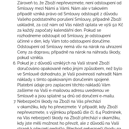
Zároveň to, že Zboží nepřevezmete, není odstoupení od
Smlouvy mezi Námi a Vámi. Nám ale v takovém
případě vzniká právo od Smlouvy odstoupit z důvodu
Vašeho podstatného porušení Smlouvy, případně Zboží
uskladnit, za což nám od Vás náleží úplata ve výši 50 Kč
za každý započatý kalendářní den. Pokud se
rozhodneme odstoupit od Smlouvy, je odstoupení
účinné v den, kdy Vám toto odstoupení doručíme.
Odstoupení od Smlouvy nemá vliv na nárok na uhrazení
Ceny za dopravu, případně na nárok na náhradu škody,
pokud vznikla.
Pokud je z důvodů vzniklých na Vaší straně Zboží
doručováno opakovaně nebo jiným způsobem, než bylo
ve Smlouvě dohodnuto, je Vaší povinností nahradit Nám
náklady s tímto opakovaným doručením spojené.
Platební údaje pro zaplacení těchto nákladů Vám
zašleme na Vaši e-mailovou adresu uvedenou ve
Smlouvě a jsou splatné 14 dnů od doručení e-mailu.
Nebezpeční škody na Zboží na Vás přechází
v okamžiku, kdy ho převezmete. V případě, kdy Zboží
nepřevezmete, s výjimkou případů dle čl. 6.4 Podmínek,
na Vás nebezpečí škody na Zboží přechází v okamžiku,
kdy jste měli možnost ho převzít, ale z důvodů na Vaší
straně k převzetí nedošlo. Přechod nebezpečí škody na