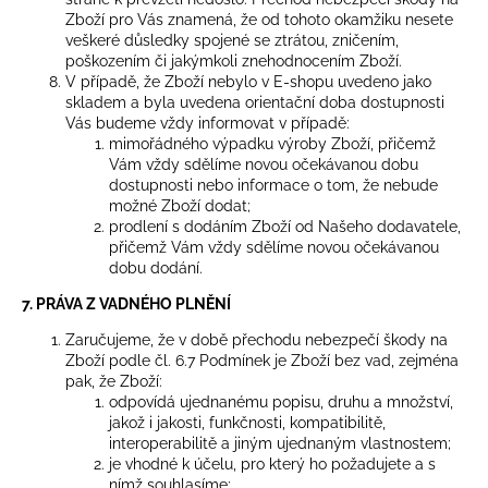
Zboží pro Vás znamená, že od tohoto okamžiku nesete
veškeré důsledky spojené se ztrátou, zničením,
poškozením či jakýmkoli znehodnocením Zboží.
V případě, že Zboží nebylo v E-shopu uvedeno jako
skladem a byla uvedena orientační doba dostupnosti
Vás budeme vždy informovat v případě:
mimořádného výpadku výroby Zboží, přičemž
Vám vždy sdělíme novou očekávanou dobu
dostupnosti nebo informace o tom, že nebude
možné Zboží dodat;
prodlení s dodáním Zboží od Našeho dodavatele,
přičemž Vám vždy sdělíme novou očekávanou
dobu dodání.
7. PRÁVA Z VADNÉHO PLNĚNÍ
Zaručujeme, že v době přechodu nebezpečí škody na
Zboží podle čl. 6.7 Podmínek je Zboží bez vad, zejména
pak, že Zboží:
odpovídá ujednanému popisu, druhu a množství,
jakož i jakosti, funkčnosti, kompatibilitě,
interoperabilitě a jiným ujednaným vlastnostem;
je vhodné k účelu, pro který ho požadujete a s
nímž souhlasíme;