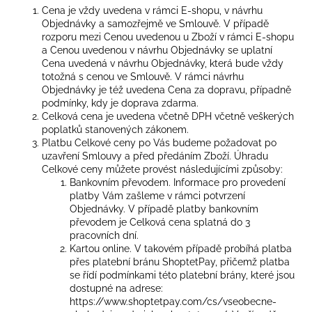
Cena je vždy uvedena v rámci E-shopu, v návrhu
Objednávky a samozřejmě ve Smlouvě. V případě
rozporu mezi Cenou uvedenou u Zboží v rámci E-shopu
a Cenou uvedenou v návrhu Objednávky se uplatní
Cena uvedená v návrhu Objednávky, která bude vždy
totožná s cenou ve Smlouvě. V rámci návrhu
Objednávky je též uvedena Cena za dopravu, případně
podmínky, kdy je doprava zdarma.
Celková cena je uvedena včetně DPH včetně veškerých
poplatků stanovených zákonem.
Platbu Celkové ceny po Vás budeme požadovat po
uzavření Smlouvy a před předáním Zboží. Úhradu
Celkové ceny můžete provést následujícími způsoby:
Bankovním převodem. Informace pro provedení
platby Vám zašleme v rámci potvrzení
Objednávky. V případě platby bankovním
převodem je Celková cena splatná do 3
pracovních dní.
Kartou online. V takovém případě probíhá platba
přes platební bránu ShoptetPay, přičemž platba
se řídí podmínkami této platební brány, které jsou
dostupné na adrese:
https://www.shoptetpay.com/cs/vseobecne-