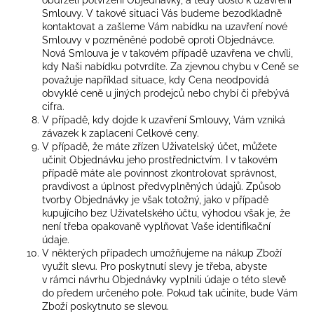
Smlouvy. V takové situaci Vás budeme bezodkladně
kontaktovat a zašleme Vám nabídku na uzavření nové
Smlouvy v pozměněné podobě oproti Objednávce.
Nová Smlouva je v takovém případě uzavřena ve chvíli,
kdy Naši nabídku potvrdíte. Za zjevnou chybu v Ceně se
považuje například situace, kdy Cena neodpovídá
obvyklé ceně u jiných prodejců nebo chybí či přebývá
cifra.
V případě, kdy dojde k uzavření Smlouvy, Vám vzniká
závazek k zaplacení Celkové ceny.
V případě, že máte zřízen Uživatelský účet, můžete
učinit Objednávku jeho prostřednictvím. I v takovém
případě máte ale povinnost zkontrolovat správnost,
pravdivost a úplnost předvyplněných údajů. Způsob
tvorby Objednávky je však totožný, jako v případě
kupujícího bez Uživatelského účtu, výhodou však je, že
není třeba opakovaně vyplňovat Vaše identifikační
údaje.
V některých případech umožňujeme na nákup Zboží
využít slevu. Pro poskytnutí slevy je třeba, abyste
v rámci návrhu Objednávky vyplnili údaje o této slevě
do předem určeného pole. Pokud tak učiníte, bude Vám
Zboží poskytnuto se slevou.