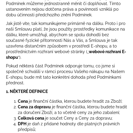
Podmínek můžeme jednostranně měnit či doplňovat. Tímto
j
ustanovením nejsou dotčena práva a povinnosti vzniklá po
í
dobu účinnosti předchozího znění Podmínek.
t
Jak jistě víte, tak komunikujeme primárně na dálku. Proto i pro
?
naši Smlouvu platí, že jsou použity prostředky komunikace na
dálku, které umožňují, abychom se spolu dohodli bez
současné fyzické přítomnosti Nás a Vás, a Smlouva je tak
uzavřena distančním způsobem v prostředí E-shopu, a to
prostřednictvím rozhraní webové stránky („
webové rozhraní E-
HLEDAT
shopu
“).
Pokud některá část Podmínek odporuje tomu, co jsme si
společně schválili v rámci procesu Vašeho nákupu na Našem
E-shopu, bude mít tato konkrétní dohoda před Podmínkami
přednost.
1. NĚKTERÉ DEFINICE
Cena
je finanční částka, kterou budete hradit za Zboží;
Cena za dopravu
je finanční částka, kterou budete hradit
za doručení Zboží, a to včetně ceny za jeho zabalení;
Celková cena
je součet Ceny a Ceny za dopravu;
DPH
je daň z přidané hodnoty dle platných právních
předpisů;