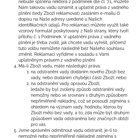
nebude splněna některá z podmínek dle čl. 7.1, můžete
Nám takovou vadu oznámit a uplatnit práva z vadného
plnění (tedy Zboží reklamovat) zasláním e-mailu či
dopisu na Naše adresy uvedené u Našich
identifikačních údajů. Pro reklamaci můžete využít také
vzorový formulář poskytovaný z Naší strany, který tvoří
přílohu č. 1 Podmínek. V uplatnění práva z vadného
plnění je třeba zvolit, jak chcete vadu vyřešit, přičemž
tuto volbu nemůžete následně bez Našeho souhlasu
změnit. Reklamaci vyřídíme v souladu s Vámi
uplatněným právem z vadného plnění.
Má-li Zboží vadu, máte následující práva:
na odstranění vady dodáním nového Zboží bez
vady, nebo dodáním chybějící části Zboží; nebo
na odstranění vady opravou Zboží,
ledaže by byl zvolený způsob odstranění vady
nemožný nebo ve srovnání s druhým způsobem
nepřiměřeně nákladný, což se posoudí zejména s
ohledem na význam vady, hodnotu, kterou by
Zboží mělo bez vady, a to, zda může být druhým
způsobem vada odstraněna bez značných obtíží
pro vás.
Jsme oprávněni odmítnout vadu odstranit, je-li to
nemožné nebo nepřiměřeně nákladné zejména s