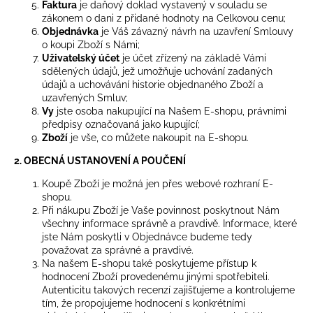
Faktura
je daňový doklad vystavený v souladu se
zákonem o dani z přidané hodnoty na Celkovou cenu;
Objednávka
je Váš závazný návrh na uzavření Smlouvy
o koupi Zboží s Námi;
Uživatelský účet
je účet zřízený na základě Vámi
sdělených údajů, jež umožňuje uchování zadaných
údajů a uchovávání historie objednaného Zboží a
uzavřených Smluv;
Vy
jste osoba nakupující na Našem E-shopu, právními
předpisy označovaná jako kupující;
Zboží
je vše, co můžete nakoupit na E-shopu.
2. OBECNÁ USTANOVENÍ A POUČENÍ
Koupě Zboží je možná jen přes webové rozhraní E-
shopu.
Při nákupu Zboží je Vaše povinnost poskytnout Nám
všechny informace správně a pravdivě. Informace, které
jste Nám poskytli v Objednávce budeme tedy
považovat za správné a pravdivé.
Na našem E-shopu také poskytujeme přístup k
hodnocení Zboží provedenému jinými spotřebiteli.
Autenticitu takových recenzí zajišťujeme a kontrolujeme
tím, že propojujeme hodnocení s konkrétními