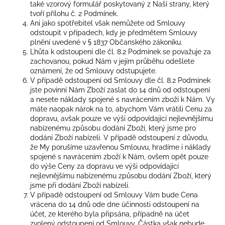
také vzorový formulář poskytovaný z Naší strany, který
tvoří přílohu č. 2 Podmínek.
Ani jako spotřebitel však nemůžete od Smlouvy
odstoupit v případech, kdy je předmětem Smlouvy
plnění uvedené v § 1837 Občanského zákoníku.
Lhůta k odstoupení dle čl. 8.2 Podmínek se považuje za
zachovanou, pokud Nám v jejím průběhu odešlete
oznámení, že od Smlouvy odstupujete.
V případě odstoupení od Smlouvy dle čl. 8.2 Podmínek
jste povinní Nám Zboží zaslat do 14 dnů od odstoupení
a nesete náklady spojené s navrácením zboží k Nám. Vy
máte naopak nárok na to, abychom Vám vrátili Cenu za
dopravu, avšak pouze ve výši odpovídající nejlevnějšímu
nabízenému způsobu dodání Zboží, který jsme pro
dodání Zboží nabízeli. V případě odstoupení z důvodu,
že My porušíme uzavřenou Smlouvu, hradíme i náklady
spojené s navrácením zboží k Nám, ovšem opět pouze
do výše Ceny za dopravu ve výši odpovídající
nejlevnějšímu nabízenému způsobu dodání Zboží, který
jsme při dodání Zboží nabízeli.
V případě odstoupení od Smlouvy Vám bude Cena
vrácena do 14 dnů ode dne účinnosti odstoupení na
účet, ze kterého byla připsána, případně na účet
zvolený odstoupení od Smlouvy. Částka však nebude