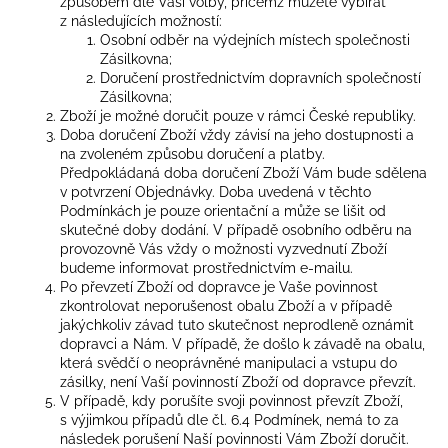
způsobem dle Vaší volby, přičemž můžete vybírat
z následujících možností:
Osobní odběr na výdejních místech společnosti
Zásilkovna;
Doručení prostřednictvím dopravních společností
Zásilkovna;
Zboží je možné doručit pouze v rámci České republiky.
Doba doručení Zboží vždy závisí na jeho dostupnosti a
na zvoleném způsobu doručení a platby.
Předpokládaná doba doručení Zboží Vám bude sdělena
v potvrzení Objednávky. Doba uvedená v těchto
Podmínkách je pouze orientační a může se lišit od
skutečné doby dodání. V případě osobního odběru na
provozovně Vás vždy o možnosti vyzvednutí Zboží
budeme informovat prostřednictvím e-mailu.
Po převzetí Zboží od dopravce je Vaše povinnost
zkontrolovat neporušenost obalu Zboží a v případě
jakýchkoliv závad tuto skutečnost neprodleně oznámit
dopravci a Nám. V případě, že došlo k závadě na obalu,
která svědčí o neoprávněné manipulaci a vstupu do
zásilky, není Vaší povinností Zboží od dopravce převzít.
V případě, kdy porušíte svoji povinnost převzít Zboží,
s výjimkou případů dle čl. 6.4 Podmínek, nemá to za
následek porušení Naší povinnosti Vám Zboží doručit.