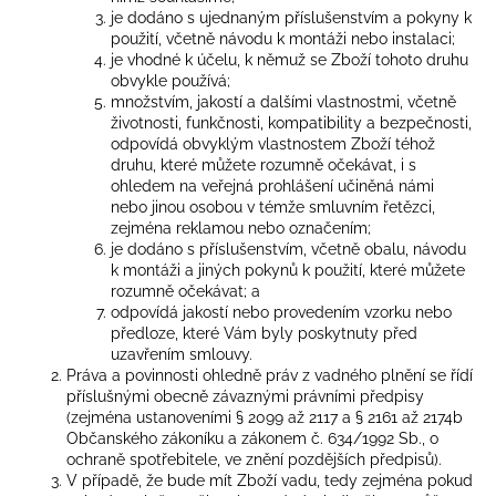
je dodáno s ujednaným příslušenstvím a pokyny k
použití, včetně návodu k montáži nebo instalaci;
je vhodné k účelu, k němuž se Zboží tohoto druhu
obvykle používá;
množstvím, jakostí a dalšími vlastnostmi, včetně
životnosti, funkčnosti, kompatibility a bezpečnosti,
odpovídá obvyklým vlastnostem Zboží téhož
druhu, které můžete rozumně očekávat, i s
ohledem na veřejná prohlášení učiněná námi
nebo jinou osobou v témže smluvním řetězci,
zejména reklamou nebo označením;
je dodáno s příslušenstvím, včetně obalu, návodu
k montáži a jiných pokynů k použití, které můžete
rozumně očekávat; a
odpovídá jakostí nebo provedením vzorku nebo
předloze, které Vám byly poskytnuty před
uzavřením smlouvy.
Práva a povinnosti ohledně práv z vadného plnění se řídí
příslušnými obecně závaznými právními předpisy
(zejména ustanoveními § 2099 až 2117 a § 2161 až 2174b
Občanského zákoníku a zákonem č. 634/1992 Sb., o
ochraně spotřebitele, ve znění pozdějších předpisů).
V případě, že bude mít Zboží vadu, tedy zejména pokud