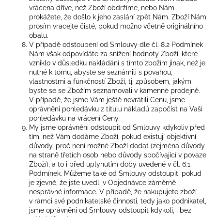
vrácena dříve, než Zboží obdržíme, nebo Nám
prokážete, že došlo k jeho zaslání zpět Nám. Zboží Nám
prosím vracejte čisté, pokud možno včetně originálního
obalu.
V případě odstoupení od Smlouvy dle čl. 8.2 Podmínek
Nám však odpovídáte za snížení hodnoty Zboží, které
vzniklo v důsledku nakládání s tímto zbožím jinak, než je
nutné k tomu, abyste se seznámili s povahou,
vlastnostmi a funkčností Zboží, tj. způsobem, jakým
byste se se Zbožím seznamovali v kamenné prodejně.
V případě, že jsme Vám ještě nevrátili Cenu, jsme
oprávněni pohledávku z titulu nákladů započíst na Vaši
pohledávku na vrácení Ceny.
My jsme oprávněni odstoupit od Smlouvy kdykoliv před
tím, než Vám dodáme Zboží, pokud existují objektivní
důvody, proč není možné Zboží dodat (zejména důvody
na straně třetích osob nebo důvody spočívající v povaze
Zboží), a to i před uplynutím doby uvedené v čl. 6.1
Podmínek. Můžeme také od Smlouvy odstoupit, pokud
je zjevné, že jste uvedli v Objednávce záměrně
nesprávné informace. V případě, že nakupujete zboží
v rámci své podnikatelské činnosti, tedy jako podnikatel,
jsme oprávněni od Smlouvy odstoupit kdykoli, i bez