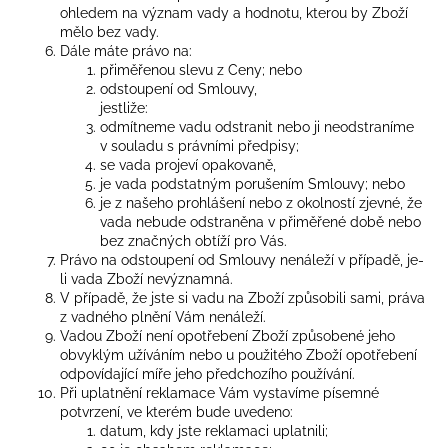
ohledem na význam vady a hodnotu, kterou by Zboží
mělo bez vady.
Dále máte právo na:
přiměřenou slevu z Ceny; nebo
odstoupení od Smlouvy,
jestliže:
odmítneme vadu odstranit nebo ji neodstraníme
v souladu s právními předpisy;
se vada projeví opakovaně,
je vada podstatným porušením Smlouvy; nebo
je z našeho prohlášení nebo z okolností zjevné, že
vada nebude odstraněna v přiměřené době nebo
bez značných obtíží pro Vás.
Právo na odstoupení od Smlouvy nenáleží v případě, je-
li vada Zboží nevýznamná.
V případě, že jste si vadu na Zboží způsobili sami, práva
z vadného plnění Vám nenáleží.
Vadou Zboží není opotřebení Zboží způsobené jeho
obvyklým užíváním nebo u použitého Zboží opotřebení
odpovídající míře jeho předchozího používání.
Při uplatnění reklamace Vám vystavíme písemné
potvrzení, ve kterém bude uvedeno:
datum, kdy jste reklamaci uplatnili;