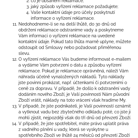
co je obsahem reklamace;
jaký způsob vyřízení reklamace požadujete;
Vaše kontaktní údaje pro účely poskytnutí
informace o vyřízení reklamace.
Nedohodneme-li se na delší lhůtě, do 30 dnů od
obdržení reklamace odstraníme vady a poskytneme
Vám informaci o vyřízení reklamace na uvedené
kontaktní údaje. Pokud tato lhůta marně uplyne, můžete
odstoupit od Smlouvy nebo požadovat přiměřenou
slevu.
O vyřízení reklamace Vás budeme informovat e-mailem
a vydáme Vám potvrzení o datu a způsobu vyřízení
reklamace. Pokud je reklamace oprávněná, náleží Vám
náhrada účelně vynaložených nákladů. Tyto náklady
jste povinni prokázat, např. účtenkami či potvrzeními o
ceně za dopravu. V případě, že došlo k odstranění vady
dodáním nového Zboží, je Vaší povinností Nám původní
Zboží vrátit, náklady na toto vrácení však hradíme My.
V případě, že jste podnikateli, je Vaší povinností oznámit
a vytknout vadu bez zbytečného odkladu poté, co jste ji
mohli zjistit, nejpozději však do tří dnů od převzetí Zboží.
V případě, že jste spotřebitel, máte právo uplatit práva
z vadného plnění u vady, která se vyskytne u
spotřebního Zboží ve lhůtě 24 měsíců od převzetí Zboží