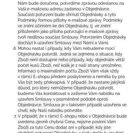
Nám bude doručena, potvrdíme zprávou odeslanou na
Vaši e-mailovou adresu zadanou v Objednávce.
Součástí potvrzení bude shrnutí Objednávky a tyto
Podmínky formou přílohy e-mailové zprávy. Podmínky
ve znění účinném ke dni Objednávky, tj. ve znění
přiloženém jako příloha potvrzující e-mailové zprávy,
tvoří nedílnou součást Smlouvy. Potvrzením Objednávky
dochází k uzavření Smlouvy mezi Námi a Vámi.
Mohou nastat i případy, kdy Vám nebudeme moci
Objednávku potvrdit. Jedná se zejména o situace, kdy
Zboží není dostupné nebo případy, kdy objednáte větší
počet kusů Zboží, než kolik je z naší strany umožněno.
Informaci o maximálním počtu Zboží Vám však vždy
v rámci E-shopu předem poskytneme a neměla by pro
Vás být tedy překvapivá. V případě, že nastane jakýkoli
důvod, pro který nemůžeme Objednávku potvrdit,
budeme Vás kontaktovat a zašleme Vám nabídku na
uzavření Smlouvy v pozměněné podobě oproti
Objednávce. Smlouva je v takovém případě uzavřena ve
chvíli, kdy Naši nabídku potvrdíte.
V případě, že v rámci E-shopu nebo v Objednávce bude
uvedena zjevně chybná Cena, nejsme povinni Vám
Zboží za tuto Cenu dodat ani v případě, kdy jste
obdrželi potvrzení Objednávky, a tedy došlo k uzavření