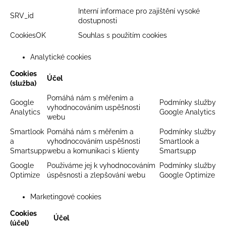
Interní informace pro zajištění vysoké
SRV_id
dostupnosti
CookiesOK
Souhlas s použitím cookies
Analytické cookies
Cookies
Účel
(služba)
Pomáhá nám s měřením a
Google
Podmínky služby
vyhodnocováním uspěšnosti
Analytics
Google Analytics
webu
Smartlook
Pomáhá nám s měřením a
Podmínky služby
a
vyhodnocováním uspěšnosti
Smartlook a
Smartsupp
webu a komunikaci s klienty
Smartsupp
Google
Použiváme jej k vyhodnocováním
Podmínky služby
Optimize
úspěsnosti a zlepšování webu
Google Optimize
Marketingové cookies
Cookies
Účel
(účel)