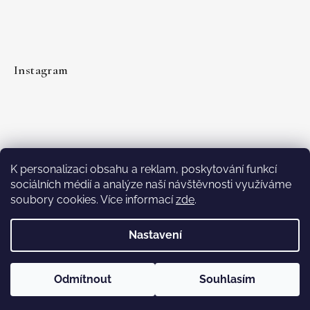
Instagram
K personalizaci obsahu a reklam, poskytování funkcí
sociálních médií a analýze naší návštěvnosti využíváme
soubory cookies. Více informací
zde
.
Sledovat na Instagramu
Nastavení
Vytvořil Shoptet
Copyright 2026
Vanda Studio
. Všechna práva vyhrazena.
Odmítnout
Souhlasím
Upravit nastavení cookies