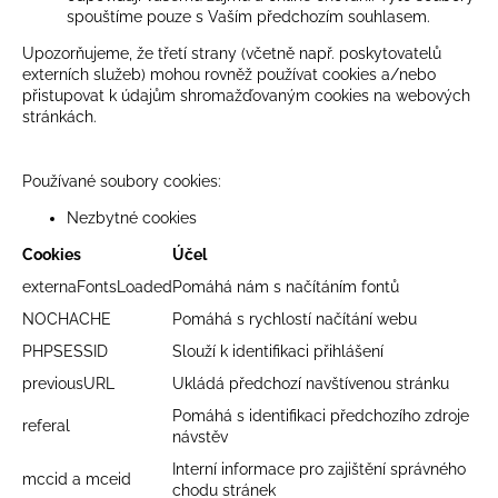
spouštíme pouze s Vaším předchozím souhlasem.
Upozorňujeme, že třetí strany (včetně např. poskytovatelů
externích služeb) mohou rovněž používat cookies a/nebo
přistupovat k údajům shromažďovaným cookies na webových
stránkách.
Používané soubory cookies:
Nezbytné cookies
Cookies
Účel
externaFontsLoaded
Pomáhá nám s načítáním fontů
NOCHACHE
Pomáhá s rychlostí načítání webu
PHPSESSID
Slouží k identifikaci přihlášení
previousURL
Ukládá předchozí navštívenou stránku
Pomáhá s identifikaci předchozího zdroje
referal
návstěv
Interní informace pro zajištění správného
mccid a mceid
chodu stránek