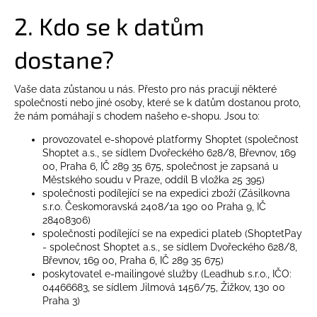
2. Kdo se k datům
dostane?
Vaše data zůstanou u nás. Přesto pro nás pracují některé
společnosti nebo jiné osoby, které se k datům dostanou proto,
že nám pomáhají s chodem našeho e-shopu. Jsou to:
provozovatel e-shopové platformy Shoptet (společnost
Shoptet a.s., se sídlem Dvořeckého 628/8, Břevnov, 169
00, Praha 6, IČ 289 35 675, společnost je zapsaná u
Městského soudu v Praze, oddíl B vložka 25 395)
společnosti podílející se na expedici zboží (Zásilkovna
s.r.o. Českomoravská 2408/1a 190 00 Praha 9, IČ
28408306)
společnosti podílející se na expedici plateb (ShoptetPay
- společnost Shoptet a.s., se sídlem Dvořeckého 628/8,
Břevnov, 169 00, Praha 6, IČ 289 35 675)
poskytovatel e-mailingové služby (Leadhub s.r.o., IČO:
04466683, se sídlem Jilmová 1456/75, Žižkov, 130 00
Praha 3)