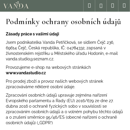
K
Přejít
Hledat
Nákup
M
Přihlášení
na
o
obsah
Zpět
Zpět
košík
š
Podmínky ochrany osobních údajů
í
k
C
Zásady práce s vašimi údaji
o
Jsem podnikatelka Vanda Petříčková, se sídlem Čejč 236,
p
69614 Čejč, Česká republika, IČ: 04784332, zapsaná v
o
živnostenském rejstříku u Městského úřadu Hodonín, e-mail
t
vanda.studio@seznam.cz.
ř
Provozujeme e-shop na webových stránkách
e
www.vandastudio.cz
b
Pro prodej zboží a provoz našich webových stránek
u
zpracováváme některé osobní údaje.
j
Zpracování osobních údajů upravuje zejména nařízení
e
Evropského parlamentu a Rady (EU) 2016/679 ze dne 27.
dubna 2016 o ochraně fyzických sobo v souvislosti se
t
zpracováním osobních údajů a o volném pohybu těchto údajů
e
a o zrušení směrnice 95/46/ES (obecné nařízení o ochraně
n
osobních údajů) („GDPR“)
a