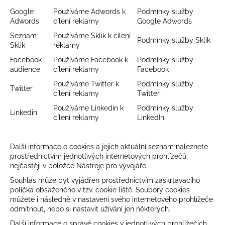
Google
Používáme Adwords k
Podmínky služby
Adwords
cílení reklamy
Google Adwords
Seznam
Používáme Sklik k cílení
Podmínky služby Sklik
Sklik
reklamy
Facebook
Používáme Facebook k
Podmínky služby
audience
cílení reklamy
Facebook
Používáme Twitter k
Podmínky služby
Twitter
cílení reklamy
Twitter
Používáme Linkedin k
Podmínky služby
Linkedin
cílení reklamy
LinkedIn
Další informace o cookies a jejich aktuální seznam naleznete
prostřednictvím jednotlivých internetových prohlížečů,
nejčastěji v položce Nástroje pro vývojáře.
Souhlas může být vyjádřen prostřednictvím zaškrtávacího
políčka obsaženého v tzv. cookie liště. Soubory cookies
můžete i následně v nastavení svého internetového prohlížeče
odmítnout, nebo si nastavit užívání jen některých.
Další informace o správě cookies v jednotlivých prohlížečích