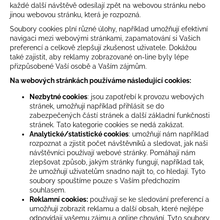
každé další návštěvě odesílají zpět na webovou stránku nebo
jinou webovou stránku, která je rozpozná.
Soubory cookies plní různé úlohy, například umožňují efektivní
navigaci mezi webovými stránkami, zapamatování si Vašich
preferencí a celkově zlepšují zkušenost uživatele. Dokážou
také zajistit, aby reklamy zobrazované on-line byly lépe
přizpůsobené Vaší osobě a Vaším zájmům.
Na webových stránkách používáme následující cookies:
Nezbytné cookies
: jsou zapotřebí k provozu webových
stránek, umožňují například přihlásit se do
zabezpečených částí stránek a další základní funkčnosti
stránek. Tato kategorie cookies se nedá zakázat.
Analytické/statistické cookies
: umožňují nám například
rozpoznat a zjistit počet návštěvníků a sledovat, jak naši
návštěvníci používají webové stránky. Pomáhají nám
zlepšovat způsob, jakým stránky fungují, například tak,
že umožňují uživatelům snadno najít to, co hledají. Tyto
soubory spouštíme pouze s Vaším předchozím
souhlasem.
Reklamní cookies:
používají se ke sledování preferencí a
umožňují zobrazit reklamu a další obsah, které nejlépe
odpovídají vašemu zájmu a online chování. Tyto soubory