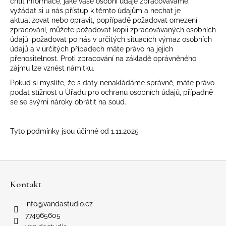
chtít informace, jaké vaše osobní údaje zpracováváme,
vyžádat si u nás přístup k těmto údajům a nechat je
aktualizovat nebo opravit, popřípadě požadovat omezení
zpracování, můžete požadovat kopii zpracovávaných osobních
údajů, požadovat po nás v určitých situacích výmaz osobních
údajů a v určitých případech máte právo na jejich
přenositelnost. Proti zpracování na základě oprávněného
zájmu lze vznést námitku.
Pokud si myslíte, že s daty nenakládáme správně, máte právo
podat stížnost u
Úřadu pro ochranu osobních údajů
, případně
se se svými nároky obrátit na soud.
Tyto podmínky jsou účinné od 1.11.2025
Z
á
Kontakt
p
a
info
@
vandastudio.cz
t
774965605