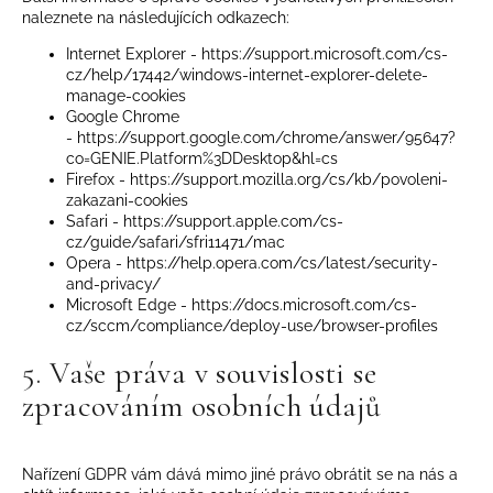
naleznete na následujících odkazech:
Internet Explorer -
https://support.microsoft.com/cs-
cz/help/17442/windows-internet-explorer-delete-
manage-cookies
Google Chrome
-
https://support.google.com/chrome/answer/95647?
co=GENIE.Platform%3DDesktop&hl=cs
Firefox -
https://support.mozilla.org/cs/kb/povoleni-
zakazani-cookies
Safari -
https://support.apple.com/cs-
cz/guide/safari/sfri11471/mac
Opera -
https://help.opera.com/cs/latest/security-
and-privacy/
Microsoft Edge -
https://docs.microsoft.com/cs-
cz/sccm/compliance/deploy-use/browser-profiles
5. Vaše práva v souvislosti se
zpracováním osobních údajů
Nařízení GDPR vám dává mimo jiné právo obrátit se na nás a