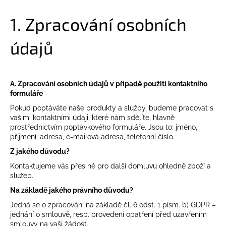
j
1. Zpracování osobních
í
t
údajů
?
A. Zpracování osobních údajů v případě použití kontaktního
formuláře
HLEDAT
Pokud poptáváte naše produkty a služby, budeme pracovat s
vašimi kontaktními údaji, které nám sdělíte, hlavně
prostřednictvím poptávkového formuláře. Jsou to: jméno,
příjmení, adresa, e-mailová adresa, telefonní číslo.
Z jakého důvodu?
Kontaktujeme vás přes ně pro další domluvu ohledně zboží a
služeb.
Na základě jakého právního důvodu?
Jedná se o zpracování na základě čl. 6 odst. 1 písm. b) GDPR –
jednání o smlouvě, resp. provedení opatření před uzavřením
smlouvy na vaši žádost.