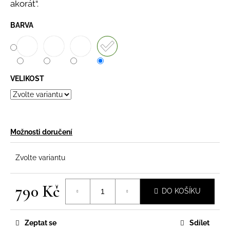
akorát“.
BARVA
VELIKOST
Možnosti doručení
Zvolte variantu
790 Kč
DO KOŠÍKU
Měrná
cena:
Zeptat se
Sdílet