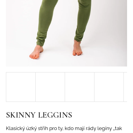
j
í
t
?
HLEDAT
SKINNY LEGGINS
Klasický úzký střih pro ty, kdo mají rády legíny „tak