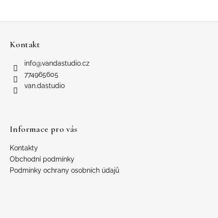
Z
á
Kontakt
p
a
info
@
vandastudio.cz
t
774965605
í
van.dastudio
Informace pro vás
Kontakty
Obchodní podmínky
Podmínky ochrany osobních údajů