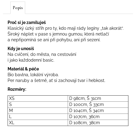
Popis
Proč si je zamiluješ
Klasický úzký střih pro ty, kdo mají rády legíny „tak akorát“.
Široký náplet v pase s jemnou gumou, která netlačí
a nepřipomíná se ani při pohybu, ani při sezení.
Kdy je unosíš
Na cvičení, do města, na cestování
i jako každodenní basic.
Materiál & péče
Bio bavlna, lokální výroba.
Per naruby a šetrně, ať si zachovají tvar i hebkost.
Rozměry:
XS
D 98cm, Š 31cm
S
D 100cm, Š 33cm
M
D 104cm, Š 34cm
L
D 107cm, 36cm
XL
D 108cm, 38cm