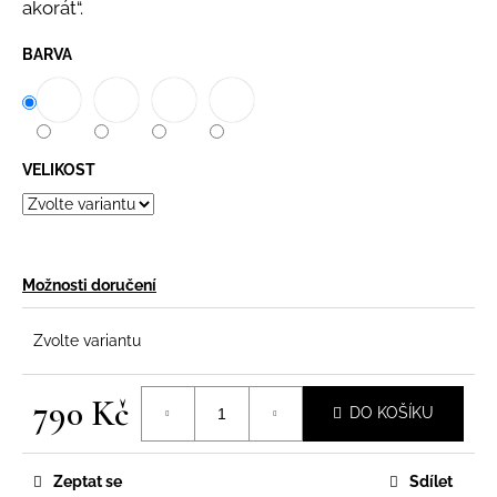
akorát“.
BARVA
VELIKOST
Možnosti doručení
Zvolte variantu
790 Kč
DO KOŠÍKU
Měrná
cena:
Zeptat se
Sdílet