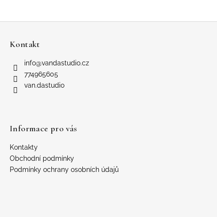
Z
á
Kontakt
p
a
info
@
vandastudio.cz
t
774965605
í
van.dastudio
Informace pro vás
Kontakty
Obchodní podmínky
Podmínky ochrany osobních údajů