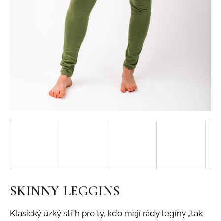
j
í
t
?
HLEDAT
SKINNY LEGGINS
Klasický úzký střih pro ty, kdo mají rády legíny „tak