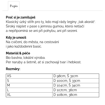
Popis
Proč si je zamiluješ
Klasický úzký střih pro ty, kdo mají rády legíny „tak akorát“.
Široký náplet v pase s jemnou gumou, která netlačí
a nepřipomíná se ani při pohybu, ani při sezení.
Kdy je unosíš
Na cvičení, do města, na cestování
i jako každodenní basic.
Materiál & péče
Bio bavlna, lokální výroba.
Per naruby a šetrně, ať si zachovají tvar i hebkost.
Rozměry:
XS
D 98cm, Š 31cm
S
D 100cm, Š 33cm
M
D 104cm, Š 34cm
L
D 107cm, 36cm
XL
D 108cm, 38cm