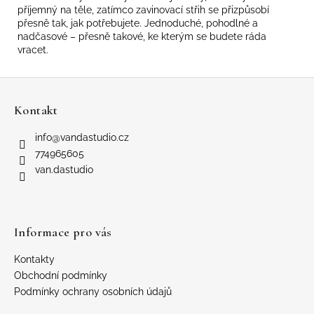
příjemný na těle, zatímco zavinovací střih se přizpůsobí
přesně tak, jak potřebujete. Jednoduché, pohodlné a
nadčasové – přesně takové, ke kterým se budete ráda
vracet.
Z
á
Kontakt
p
a
info
@
vandastudio.cz
t
774965605
í
van.dastudio
Informace pro vás
Kontakty
Obchodní podmínky
Podmínky ochrany osobních údajů