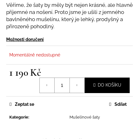
Věříme, že šaty by měly být nejen krásné, ale hlavně
j
příjemné na nošení. Proto jsme je ušili z jemného
í
bavlněného mušelínu, který je lehký, prodyšný a
t
přirozeně pohodlný.
?
Možnosti doručení
Momentálně nedostupné
HLEDAT
1 190 Kč
Měrná
DO KOŠÍKU
cena:
Zeptat se
Sdílet
Kategorie
:
Mušelínové šaty