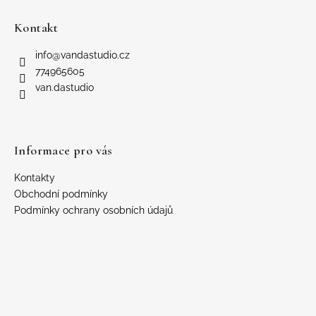
Z
á
Kontakt
p
a
info
@
vandastudio.cz
t
774965605
í
van.dastudio
Informace pro vás
Kontakty
Obchodní podmínky
Podmínky ochrany osobních údajů