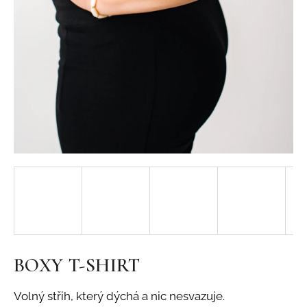
j
í
t
?
HLEDAT
BOXY T-SHIRT
Volný střih, který dýchá a nic nesvazuje.