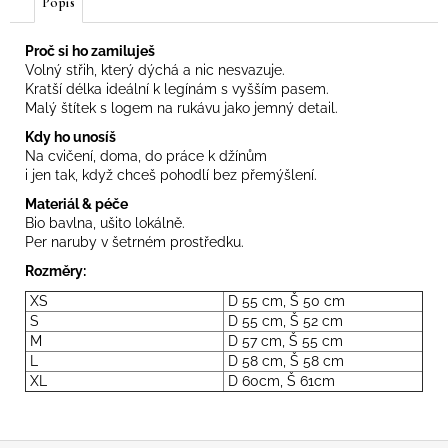
Popis
Proč si ho zamiluješ
Volný střih, který dýchá a nic nesvazuje.
Kratší délka ideální k legínám s vyšším pasem.
Malý štítek s logem na rukávu jako jemný detail.
Kdy ho unosíš
Na cvičení, doma, do práce k džínům
i jen tak, když chceš pohodlí bez přemýšlení.
Materiál & péče
Bio bavlna, ušito lokálně.
Per naruby v šetrném prostředku.
Rozměry:
XS
D 55 cm, Š 50 cm
S
D 55 cm, Š 52 cm
M
D 57 cm, Š 55 cm
L
D 58 cm, Š 58 cm
XL
D 60cm, Š 61cm